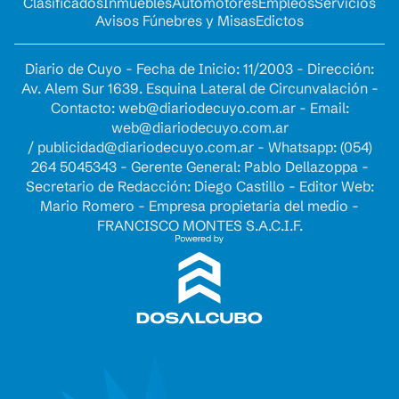
Clasificados
Inmuebles
Automotores
Empleos
Servicios
Avisos Fúnebres y Misas
Edictos
Diario de Cuyo - Fecha de Inicio: 11/2003 - Dirección:
Av. Alem Sur 1639. Esquina Lateral de Circunvalación -
Contacto:
web@diariodecuyo.com.ar
- Email:
web@diariodecuyo.com.ar
/
publicidad@diariodecuyo.com.ar
-
Whatsapp: (054)
264 5045343 - Gerente General: Pablo Dellazoppa -
Secretario de Redacción: Diego Castillo - Editor Web:
Mario Romero - Empresa propietaria del medio -
FRANCISCO MONTES S.A.C.I.F.