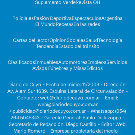
Suplemento Verde
Revista OH
Policiales
Pasión Deportiva
Espectáculos
Argentina
El Mundo
Recetas
En las redes
Cartas del lector
Opinion
Sociales
Salud
Tecnología
Tendencia
Estado del tránsito
Clasificados
Inmuebles
Automotores
Empleos
Servicios
Avisos Fúnebres y Misas
Edictos
Diario de Cuyo - Fecha de Inicio: 11/2003 - Dirección:
Av. Alem Sur 1639. Esquina Lateral de Circunvalación -
Contacto:
web@diariodecuyo.com.ar
- Email:
web@diariodecuyo.com.ar
/
publicidad@diariodecuyo.com.ar
-
Whatsapp: (054)
264 5045343 - Gerente General: Pablo Dellazoppa -
Secretario de Redacción: Diego Castillo - Editor Web:
Mario Romero - Empresa propietaria del medio -