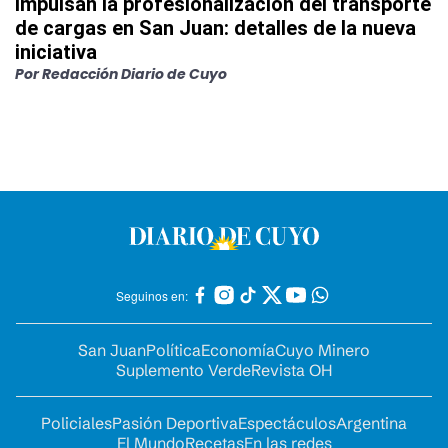
Impulsan la profesionalización del transporte
de cargas en San Juan: detalles de la nueva
iniciativa
Por
Redacción Diario de Cuyo
Seguinos en:
San Juan
Política
Economía
Cuyo Minero
Suplemento Verde
Revista OH
Policiales
Pasión Deportiva
Espectáculos
Argentina
El Mundo
Recetas
En las redes