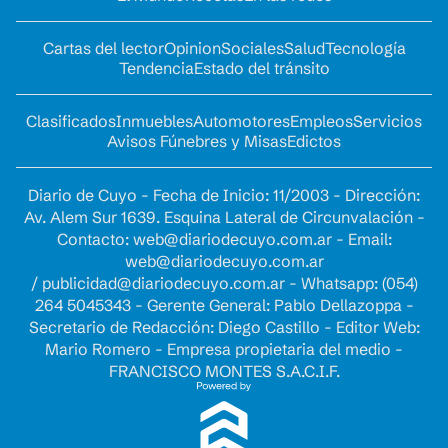
Cartas del lector
Opinion
Sociales
Salud
Tecnología
Tendencia
Estado del tránsito
Clasificados
Inmuebles
Automotores
Empleos
Servicios
Avisos Fúnebres y Misas
Edictos
Diario de Cuyo - Fecha de Inicio: 11/2003 - Dirección:
Av. Alem Sur 1639. Esquina Lateral de Circunvalación -
Contacto:
web@diariodecuyo.com.ar
- Email:
web@diariodecuyo.com.ar
/
publicidad@diariodecuyo.com.ar
-
Whatsapp: (054)
264 5045343 - Gerente General: Pablo Dellazoppa -
Secretario de Redacción: Diego Castillo - Editor Web:
Mario Romero - Empresa propietaria del medio -
FRANCISCO MONTES S.A.C.I.F.