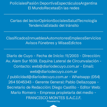
Policiales
Pasión Deportiva
Espectáculos
Argentina
El Mundo
Recetas
En las redes
Cartas del lector
Opinion
Sociales
Salud
Tecnología
Tendencia
Estado del tránsito
Clasificados
Inmuebles
Automotores
Empleos
Servicios
Avisos Fúnebres y Misas
Edictos
Diario de Cuyo - Fecha de Inicio: 11/2003 - Dirección:
Av. Alem Sur 1639. Esquina Lateral de Circunvalación -
Contacto:
web@diariodecuyo.com.ar
- Email:
web@diariodecuyo.com.ar
/
publicidad@diariodecuyo.com.ar
-
Whatsapp: (054)
264 5045343 - Gerente General: Pablo Dellazoppa -
Secretario de Redacción: Diego Castillo - Editor Web:
Mario Romero - Empresa propietaria del medio -
FRANCISCO MONTES S.A.C.I.F.