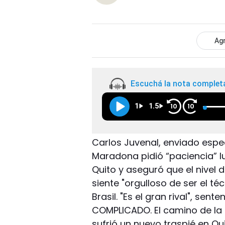
Agr
Escuchá la nota complet
1
1.5
10
10
Carlos Juvenal, enviado espe
Maradona pidió “paciencia” lu
Quito y aseguró que el nivel d
siente "orgulloso de ser el t
Brasil. "Es el gran rival", sente
COMPLICADO. El camino de la 
sufrió un nuevo traspié en Qu