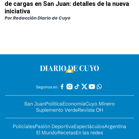
de cargas en San Juan: detalles de la nueva
iniciativa
Por
Redacción Diario de Cuyo
Seguinos en:
San Juan
Política
Economía
Cuyo Minero
Suplemento Verde
Revista OH
Policiales
Pasión Deportiva
Espectáculos
Argentina
El Mundo
Recetas
En las redes