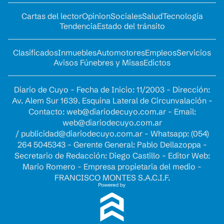
Cartas del lector
Opinion
Sociales
Salud
Tecnología
Tendencia
Estado del tránsito
Clasificados
Inmuebles
Automotores
Empleos
Servicios
Avisos Fúnebres y Misas
Edictos
Diario de Cuyo - Fecha de Inicio: 11/2003 - Dirección:
Av. Alem Sur 1639. Esquina Lateral de Circunvalación -
Contacto:
web@diariodecuyo.com.ar
- Email:
web@diariodecuyo.com.ar
/
publicidad@diariodecuyo.com.ar
-
Whatsapp: (054)
264 5045343 - Gerente General: Pablo Dellazoppa -
Secretario de Redacción: Diego Castillo - Editor Web:
Mario Romero - Empresa propietaria del medio -
FRANCISCO MONTES S.A.C.I.F.