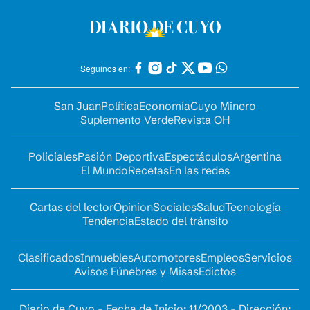
Seguinos en:
San Juan
Política
Economía
Cuyo Minero
Suplemento Verde
Revista OH
Policiales
Pasión Deportiva
Espectáculos
Argentina
El Mundo
Recetas
En las redes
Cartas del lector
Opinion
Sociales
Salud
Tecnología
Tendencia
Estado del tránsito
Clasificados
Inmuebles
Automotores
Empleos
Servicios
Avisos Fúnebres y Misas
Edictos
Diario de Cuyo - Fecha de Inicio: 11/2003 - Dirección: