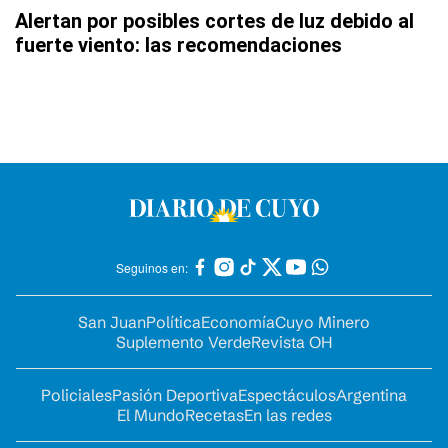
Alertan por posibles cortes de luz debido al
fuerte viento: las recomendaciones
Seguinos en:
San Juan
Política
Economía
Cuyo Minero
Suplemento Verde
Revista OH
Policiales
Pasión Deportiva
Espectáculos
Argentina
El Mundo
Recetas
En las redes