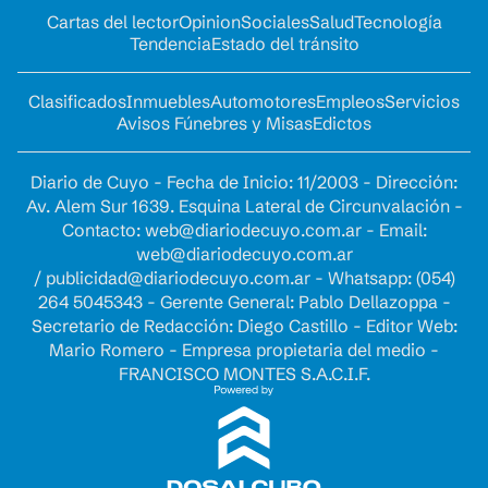
Cartas del lector
Opinion
Sociales
Salud
Tecnología
Tendencia
Estado del tránsito
Clasificados
Inmuebles
Automotores
Empleos
Servicios
Avisos Fúnebres y Misas
Edictos
Diario de Cuyo - Fecha de Inicio: 11/2003 - Dirección:
Av. Alem Sur 1639. Esquina Lateral de Circunvalación -
Contacto:
web@diariodecuyo.com.ar
- Email:
web@diariodecuyo.com.ar
/
publicidad@diariodecuyo.com.ar
-
Whatsapp: (054)
264 5045343 - Gerente General: Pablo Dellazoppa -
Secretario de Redacción: Diego Castillo - Editor Web:
Mario Romero - Empresa propietaria del medio -
FRANCISCO MONTES S.A.C.I.F.