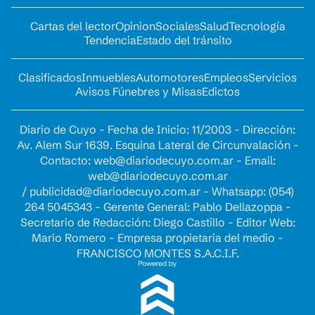
Cartas del lector
Opinion
Sociales
Salud
Tecnología
Tendencia
Estado del tránsito
Clasificados
Inmuebles
Automotores
Empleos
Servicios
Avisos Fúnebres y Misas
Edictos
Diario de Cuyo - Fecha de Inicio: 11/2003 - Dirección:
Av. Alem Sur 1639. Esquina Lateral de Circunvalación -
Contacto:
web@diariodecuyo.com.ar
- Email:
web@diariodecuyo.com.ar
/
publicidad@diariodecuyo.com.ar
-
Whatsapp: (054)
264 5045343 - Gerente General: Pablo Dellazoppa -
Secretario de Redacción: Diego Castillo - Editor Web:
Mario Romero - Empresa propietaria del medio -
FRANCISCO MONTES S.A.C.I.F.