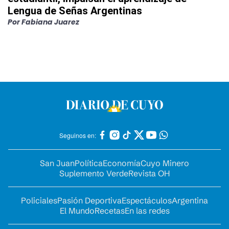
Lengua de Señas Argentinas
Por
Fabiana Juarez
Seguinos en:
San Juan
Política
Economía
Cuyo Minero
Suplemento Verde
Revista OH
Policiales
Pasión Deportiva
Espectáculos
Argentina
El Mundo
Recetas
En las redes