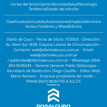
Cartas del lector
Opinion
Sociales
Salud
Tecnología
Tendencia
Estado del tránsito
Clasificados
Inmuebles
Automotores
Empleos
Servicios
Avisos Fúnebres y Misas
Edictos
Diario de Cuyo - Fecha de Inicio: 11/2003 - Dirección:
Av. Alem Sur 1639. Esquina Lateral de Circunvalación -
Contacto:
web@diariodecuyo.com.ar
- Email:
web@diariodecuyo.com.ar
/
publicidad@diariodecuyo.com.ar
-
Whatsapp: (054)
264 5045343 - Gerente General: Pablo Dellazoppa -
Secretario de Redacción: Diego Castillo - Editor Web:
Mario Romero - Empresa propietaria del medio -
FRANCISCO MONTES S.A.C.I.F.