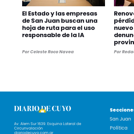
El Estado y las empresas
Renova
de San Juan buscan una
pérdid
hoja de ruta para el uso
nuevo 
responsable de la IA
denunc
provin
Por
Celeste Roco Navea
Por
Redac
Seccione
San Juan
Av. Alem Sur 1639. Esquina Lateral de
Política
Circunvalación
diariodecuyo.com.ar