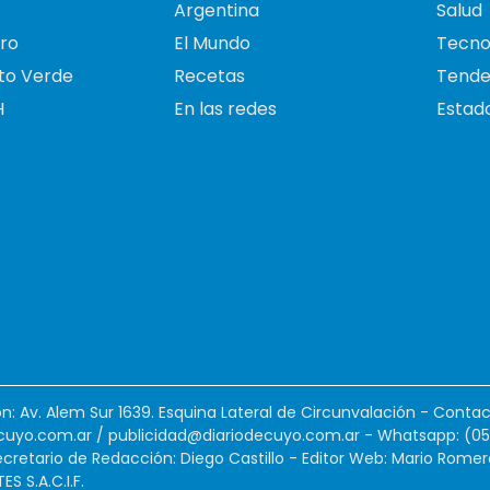
Argentina
Salud
ro
El Mundo
Tecno
to Verde
Recetas
Tende
H
En las redes
Estado
ión: Av. Alem Sur 1639. Esquina Lateral de Circunvalación - Contac
cuyo.com.ar
/
publicidad@diariodecuyo.com.ar
-
Whatsapp: (0
cretario de Redacción: Diego Castillo - Editor Web: Mario Romer
 S.A.C.I.F.