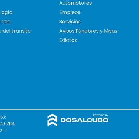
Automotores
logía
Empleos
ncia
Servicios
 del tránsito
Avisos Fúnebres y Misas
Edictos
to:
54) 264
o -