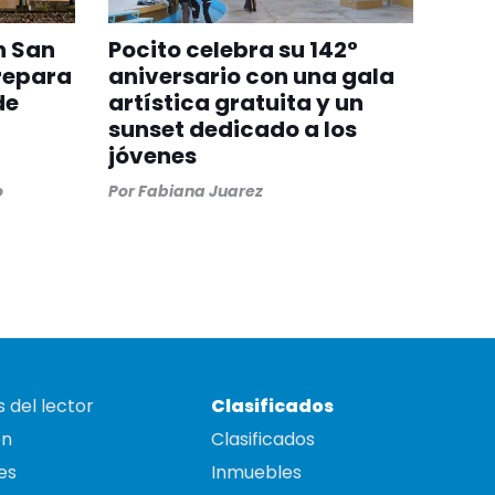
n San
Pocito celebra su 142°
repara
aniversario con una gala
de
artística gratuita y un
sunset dedicado a los
jóvenes
o
Por
Fabiana Juarez
 del lector
Clasificados
on
Clasificados
es
Inmuebles