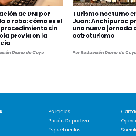
ción de DNI por
Turismo nocturno e
a o robo: cómo es el
Juan: Anchipurac p
procedimiento sin
una nueva jornada 
ia previa en la
astroturismo
cia
ción Diario de Cuyo
Por
Redacción Diario de Cuy
s
Policiales
Cartas
Pasión Deportiva
Opini
Espectáculos
Social