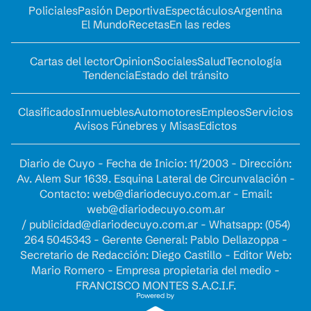
Policiales
Pasión Deportiva
Espectáculos
Argentina
El Mundo
Recetas
En las redes
Cartas del lector
Opinion
Sociales
Salud
Tecnología
Tendencia
Estado del tránsito
Clasificados
Inmuebles
Automotores
Empleos
Servicios
Avisos Fúnebres y Misas
Edictos
Diario de Cuyo - Fecha de Inicio: 11/2003 - Dirección:
Av. Alem Sur 1639. Esquina Lateral de Circunvalación -
Contacto:
web@diariodecuyo.com.ar
- Email:
web@diariodecuyo.com.ar
/
publicidad@diariodecuyo.com.ar
-
Whatsapp: (054)
264 5045343 - Gerente General: Pablo Dellazoppa -
Secretario de Redacción: Diego Castillo - Editor Web:
Mario Romero - Empresa propietaria del medio -
FRANCISCO MONTES S.A.C.I.F.