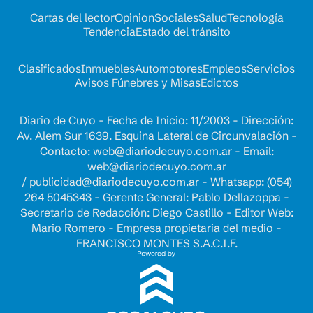
Cartas del lector
Opinion
Sociales
Salud
Tecnología
Tendencia
Estado del tránsito
Clasificados
Inmuebles
Automotores
Empleos
Servicios
Avisos Fúnebres y Misas
Edictos
Diario de Cuyo - Fecha de Inicio: 11/2003 - Dirección:
Av. Alem Sur 1639. Esquina Lateral de Circunvalación -
Contacto:
web@diariodecuyo.com.ar
- Email:
web@diariodecuyo.com.ar
/
publicidad@diariodecuyo.com.ar
-
Whatsapp: (054)
264 5045343 - Gerente General: Pablo Dellazoppa -
Secretario de Redacción: Diego Castillo - Editor Web:
Mario Romero - Empresa propietaria del medio -
FRANCISCO MONTES S.A.C.I.F.