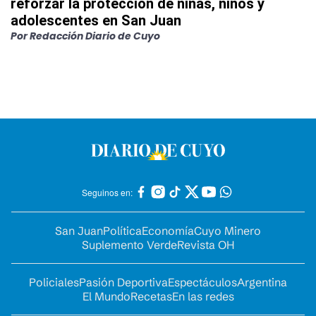
reforzar la protección de niñas, niños y
adolescentes en San Juan
Por
Redacción Diario de Cuyo
Seguinos en:
San Juan
Política
Economía
Cuyo Minero
Suplemento Verde
Revista OH
Policiales
Pasión Deportiva
Espectáculos
Argentina
El Mundo
Recetas
En las redes