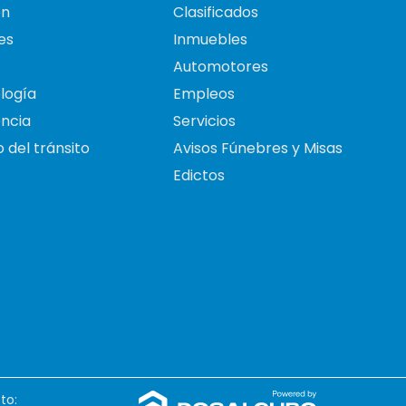
on
Clasificados
es
Inmuebles
Automotores
logía
Empleos
ncia
Servicios
 del tránsito
Avisos Fúnebres y Misas
Edictos
to: