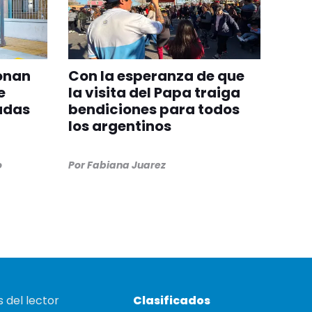
onan
Con la esperanza de que
e
la visita del Papa traiga
adas
bendiciones para todos
los argentinos
o
Por
Fabiana Juarez
 del lector
Clasificados