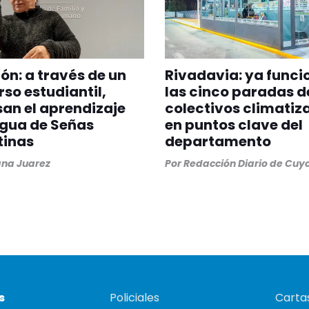
ión: a través de un
Rivadavia: ya funci
so estudiantil,
las cinco paradas d
an el aprendizaje
colectivos climatiz
ngua de Señas
en puntos clave del
tinas
departamento
na Juarez
Por
Redacción Diario de Cuy
s
Policiales
Cartas