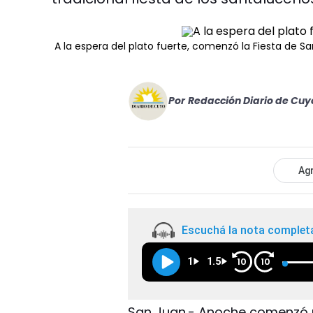
A la espera del plato fuerte, comenzó la Fiesta de S
Por
Redacción Diario de Cuy
Agr
Escuchá la nota complet
1
1.5
10
10
San Juan.- Anoche comenzó u