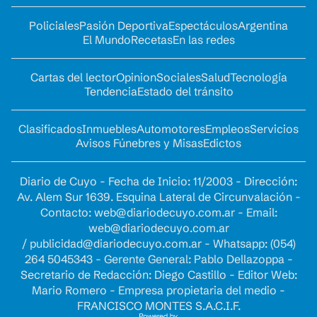
Policiales
Pasión Deportiva
Espectáculos
Argentina
El Mundo
Recetas
En las redes
Cartas del lector
Opinion
Sociales
Salud
Tecnología
Tendencia
Estado del tránsito
Clasificados
Inmuebles
Automotores
Empleos
Servicios
Avisos Fúnebres y Misas
Edictos
Diario de Cuyo - Fecha de Inicio: 11/2003 - Dirección:
Av. Alem Sur 1639. Esquina Lateral de Circunvalación -
Contacto:
web@diariodecuyo.com.ar
- Email:
web@diariodecuyo.com.ar
/
publicidad@diariodecuyo.com.ar
-
Whatsapp: (054)
264 5045343 - Gerente General: Pablo Dellazoppa -
Secretario de Redacción: Diego Castillo - Editor Web:
Mario Romero - Empresa propietaria del medio -
FRANCISCO MONTES S.A.C.I.F.