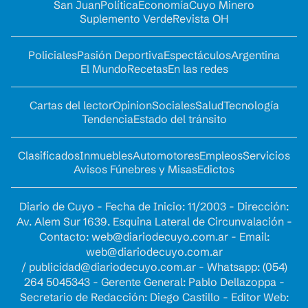
San Juan
Política
Economía
Cuyo Minero
Suplemento Verde
Revista OH
Policiales
Pasión Deportiva
Espectáculos
Argentina
El Mundo
Recetas
En las redes
Cartas del lector
Opinion
Sociales
Salud
Tecnología
Tendencia
Estado del tránsito
Clasificados
Inmuebles
Automotores
Empleos
Servicios
Avisos Fúnebres y Misas
Edictos
Diario de Cuyo - Fecha de Inicio: 11/2003 - Dirección:
Av. Alem Sur 1639. Esquina Lateral de Circunvalación -
Contacto:
web@diariodecuyo.com.ar
- Email:
web@diariodecuyo.com.ar
/
publicidad@diariodecuyo.com.ar
-
Whatsapp: (054)
264 5045343 - Gerente General: Pablo Dellazoppa -
Secretario de Redacción: Diego Castillo - Editor Web: