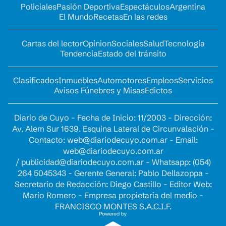
Policiales
Pasión Deportiva
Espectáculos
Argentina
El Mundo
Recetas
En las redes
Cartas del lector
Opinion
Sociales
Salud
Tecnología
Tendencia
Estado del tránsito
Clasificados
Inmuebles
Automotores
Empleos
Servicios
Avisos Fúnebres y Misas
Edictos
Diario de Cuyo - Fecha de Inicio: 11/2003 - Dirección:
Av. Alem Sur 1639. Esquina Lateral de Circunvalación -
Contacto:
web@diariodecuyo.com.ar
- Email:
web@diariodecuyo.com.ar
/
publicidad@diariodecuyo.com.ar
-
Whatsapp: (054)
264 5045343 - Gerente General: Pablo Dellazoppa -
Secretario de Redacción: Diego Castillo - Editor Web:
Mario Romero - Empresa propietaria del medio -
FRANCISCO MONTES S.A.C.I.F.