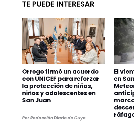
TE PUEDE INTERESAR
Orrego firmó un acuerdo
El vie
con UNICEF para reforzar
en San
la protección de niñas,
Meteo
niños y adolescentes en
antici
San Juan
marca
desce
ráfag
Por
Redacción Diario de Cuyo