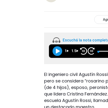
Agr
Escuchá la nota complet
1
1.5
10
10
El ingeniero civil Agustín Ros
pero se considera “rosarino
(de 4 hijos), esposo, peronist
que lidera Cristina Fernández.
escuela Agustín Rossi, llama
un destacado maestro.