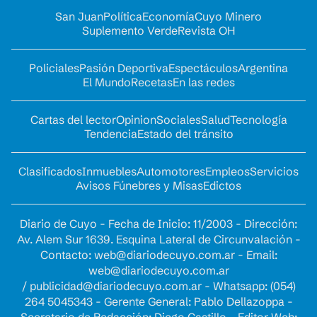
San Juan
Política
Economía
Cuyo Minero
Suplemento Verde
Revista OH
Policiales
Pasión Deportiva
Espectáculos
Argentina
El Mundo
Recetas
En las redes
Cartas del lector
Opinion
Sociales
Salud
Tecnología
Tendencia
Estado del tránsito
Clasificados
Inmuebles
Automotores
Empleos
Servicios
Avisos Fúnebres y Misas
Edictos
Diario de Cuyo - Fecha de Inicio: 11/2003 - Dirección:
Av. Alem Sur 1639. Esquina Lateral de Circunvalación -
Contacto:
web@diariodecuyo.com.ar
- Email:
web@diariodecuyo.com.ar
/
publicidad@diariodecuyo.com.ar
-
Whatsapp: (054)
264 5045343 - Gerente General: Pablo Dellazoppa -