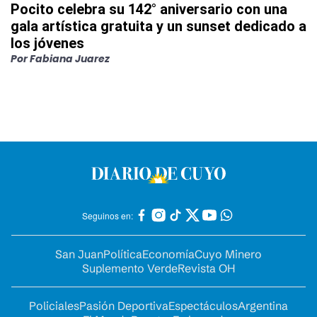
Pocito celebra su 142° aniversario con una
gala artística gratuita y un sunset dedicado a
los jóvenes
Por
Fabiana Juarez
Seguinos en:
San Juan
Política
Economía
Cuyo Minero
Suplemento Verde
Revista OH
Policiales
Pasión Deportiva
Espectáculos
Argentina