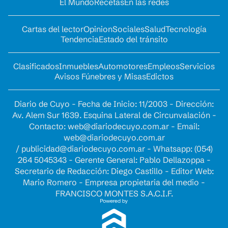
El Mundo
Recetas
En las redes
Cartas del lector
Opinion
Sociales
Salud
Tecnología
Tendencia
Estado del tránsito
Clasificados
Inmuebles
Automotores
Empleos
Servicios
Avisos Fúnebres y Misas
Edictos
Diario de Cuyo - Fecha de Inicio: 11/2003 - Dirección:
Av. Alem Sur 1639. Esquina Lateral de Circunvalación -
Contacto:
web@diariodecuyo.com.ar
- Email:
web@diariodecuyo.com.ar
/
publicidad@diariodecuyo.com.ar
-
Whatsapp: (054)
264 5045343 - Gerente General: Pablo Dellazoppa -
Secretario de Redacción: Diego Castillo - Editor Web:
Mario Romero - Empresa propietaria del medio -
FRANCISCO MONTES S.A.C.I.F.