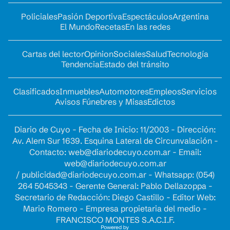
Policiales
Pasión Deportiva
Espectáculos
Argentina
El Mundo
Recetas
En las redes
Cartas del lector
Opinion
Sociales
Salud
Tecnología
Tendencia
Estado del tránsito
Clasificados
Inmuebles
Automotores
Empleos
Servicios
Avisos Fúnebres y Misas
Edictos
Diario de Cuyo - Fecha de Inicio: 11/2003 - Dirección:
Av. Alem Sur 1639. Esquina Lateral de Circunvalación -
Contacto:
web@diariodecuyo.com.ar
- Email:
web@diariodecuyo.com.ar
/
publicidad@diariodecuyo.com.ar
-
Whatsapp: (054)
264 5045343 - Gerente General: Pablo Dellazoppa -
Secretario de Redacción: Diego Castillo - Editor Web:
Mario Romero - Empresa propietaria del medio -
FRANCISCO MONTES S.A.C.I.F.