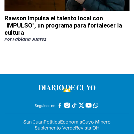
Rawson impulsa el talento local con
"IMPULSO", un programa para fortalecer la
cultura
Por
Fabiana Juarez
Seguinos en:
San Juan
Política
Economía
Cuyo Minero
Suplemento Verde
Revista OH