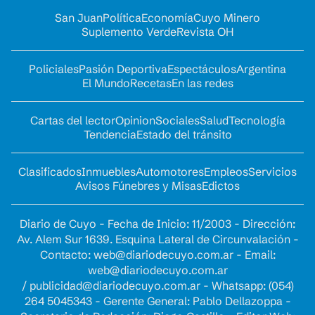
San Juan
Política
Economía
Cuyo Minero
Suplemento Verde
Revista OH
Policiales
Pasión Deportiva
Espectáculos
Argentina
El Mundo
Recetas
En las redes
Cartas del lector
Opinion
Sociales
Salud
Tecnología
Tendencia
Estado del tránsito
Clasificados
Inmuebles
Automotores
Empleos
Servicios
Avisos Fúnebres y Misas
Edictos
Diario de Cuyo - Fecha de Inicio: 11/2003 - Dirección:
Av. Alem Sur 1639. Esquina Lateral de Circunvalación -
Contacto:
web@diariodecuyo.com.ar
- Email:
web@diariodecuyo.com.ar
/
publicidad@diariodecuyo.com.ar
-
Whatsapp: (054)
264 5045343 - Gerente General: Pablo Dellazoppa -