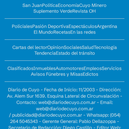
San Juan
Política
Economía
Cuyo Minero
Suplemento Verde
Revista OH
Policiales
Pasión Deportiva
Espectáculos
Argentina
El Mundo
Recetas
En las redes
Cartas del lector
Opinion
Sociales
Salud
Tecnología
Tendencia
Estado del tránsito
Clasificados
Inmuebles
Automotores
Empleos
Servicios
Avisos Fúnebres y Misas
Edictos
Diario de Cuyo - Fecha de Inicio: 11/2003 - Dirección:
Av. Alem Sur 1639. Esquina Lateral de Circunvalación -
Contacto:
web@diariodecuyo.com.ar
- Email:
web@diariodecuyo.com.ar
/
publicidad@diariodecuyo.com.ar
-
Whatsapp: (054)
264 5045343 - Gerente General: Pablo Dellazoppa -
Secretario de Redacción: Diego Castillo - Editor Web: