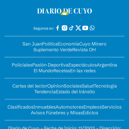
Seguinos en:
San Juan
Política
Economía
Cuyo Minero
Suplemento Verde
Revista OH
Policiales
Pasión Deportiva
Espectáculos
Argentina
El Mundo
Recetas
En las redes
Cartas del lector
Opinion
Sociales
Salud
Tecnología
Tendencia
Estado del tránsito
Clasificados
Inmuebles
Automotores
Empleos
Servicios
Avisos Fúnebres y Misas
Edictos
Diario de Cuyo - Fecha de Inicio: 11/2003 - Dirección: