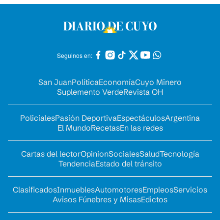
Seguinos en:
San Juan
Política
Economía
Cuyo Minero
Suplemento Verde
Revista OH
Policiales
Pasión Deportiva
Espectáculos
Argentina
El Mundo
Recetas
En las redes
Cartas del lector
Opinion
Sociales
Salud
Tecnología
Tendencia
Estado del tránsito
Clasificados
Inmuebles
Automotores
Empleos
Servicios
Avisos Fúnebres y Misas
Edictos