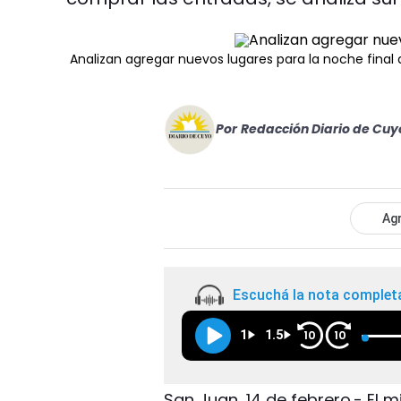
Analizan agregar nuevos lugares para la noche final 
Por
Redacción Diario de Cuy
Agr
Escuchá la nota complet
1
1.5
10
10
San Juan, 14 de febrero.- El m