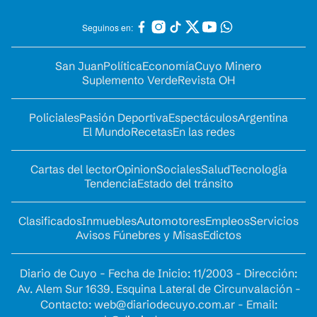
Seguinos en:
San Juan
Política
Economía
Cuyo Minero
Suplemento Verde
Revista OH
Policiales
Pasión Deportiva
Espectáculos
Argentina
El Mundo
Recetas
En las redes
Cartas del lector
Opinion
Sociales
Salud
Tecnología
Tendencia
Estado del tránsito
Clasificados
Inmuebles
Automotores
Empleos
Servicios
Avisos Fúnebres y Misas
Edictos
Diario de Cuyo - Fecha de Inicio: 11/2003 - Dirección:
Av. Alem Sur 1639. Esquina Lateral de Circunvalación -
Contacto:
web@diariodecuyo.com.ar
- Email: