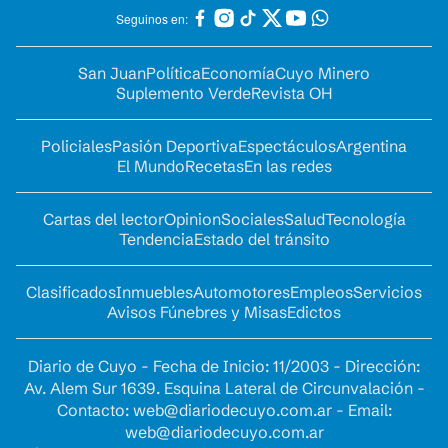
Seguinos en:
San Juan
Política
Economía
Cuyo Minero
Suplemento Verde
Revista OH
Policiales
Pasión Deportiva
Espectáculos
Argentina
El Mundo
Recetas
En las redes
Cartas del lector
Opinion
Sociales
Salud
Tecnología
Tendencia
Estado del tránsito
Clasificados
Inmuebles
Automotores
Empleos
Servicios
Avisos Fúnebres y Misas
Edictos
Diario de Cuyo - Fecha de Inicio: 11/2003 - Dirección:
Av. Alem Sur 1639. Esquina Lateral de Circunvalación -
Contacto:
web@diariodecuyo.com.ar
- Email:
web@diariodecuyo.com.ar