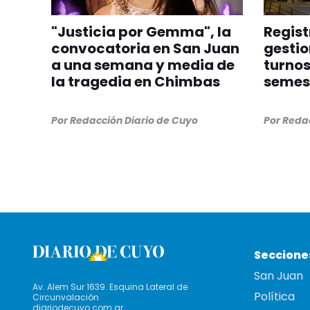
"Justicia por Gemma", la
Regist
convocatoria en San Juan
gestio
a una semana y media de
turnos
la tragedia en Chimbas
semes
Por
Redacción Diario de Cuyo
Por
Redac
Seccione
San Juan
Av. Alem Sur 1639. Esquina Lateral de
Política
Circunvalación
diariodecuyo.com.ar