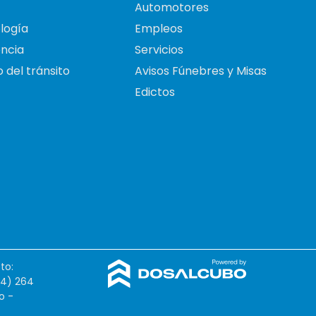
Automotores
logía
Empleos
ncia
Servicios
 del tránsito
Avisos Fúnebres y Misas
Edictos
to:
54) 264
o -