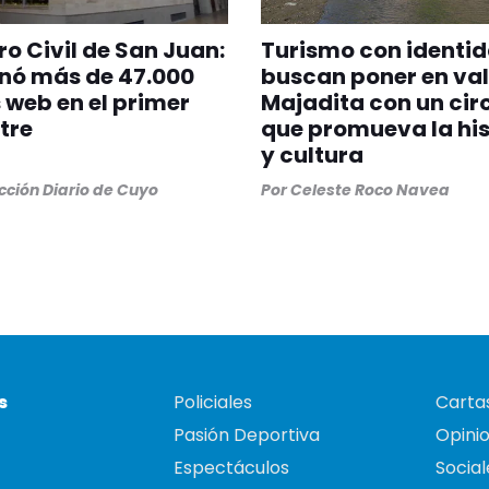
ro Civil de San Juan:
Turismo con identid
nó más de 47.000
buscan poner en val
 web en el primer
Majadita con un cir
tre
que promueva la his
y cultura
ción Diario de Cuyo
Por
Celeste Roco Navea
s
Policiales
Cartas
Pasión Deportiva
Opini
Espectáculos
Social