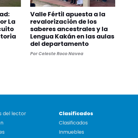
ad:
Valle Fértil apuesta a la
or La
revalorización de los
cuito
saberes ancestrales y la
toria
Lengua Kakán en las aulas
del departamento
Por
Celeste Roco Navea
 del lector
Clasificados
on
Clasificados
es
Inmuebles