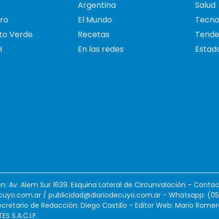
Argentina
Salud
ro
El Mundo
Tecno
to Verde
Recetas
Tende
H
En las redes
Estado
ión: Av. Alem Sur 1639. Esquina Lateral de Circunvalación - Contac
cuyo.com.ar
/
publicidad@diariodecuyo.com.ar
-
Whatsapp: (0
cretario de Redacción: Diego Castillo - Editor Web: Mario Romer
 S.A.C.I.F.