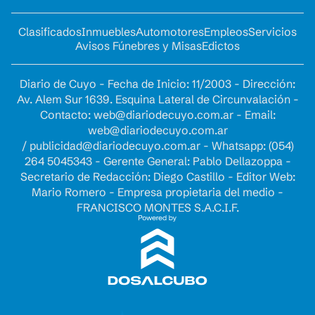
Clasificados
Inmuebles
Automotores
Empleos
Servicios
Avisos Fúnebres y Misas
Edictos
Diario de Cuyo - Fecha de Inicio: 11/2003 - Dirección:
Av. Alem Sur 1639. Esquina Lateral de Circunvalación -
Contacto:
web@diariodecuyo.com.ar
- Email:
web@diariodecuyo.com.ar
/
publicidad@diariodecuyo.com.ar
-
Whatsapp: (054)
264 5045343 - Gerente General: Pablo Dellazoppa -
Secretario de Redacción: Diego Castillo - Editor Web:
Mario Romero - Empresa propietaria del medio -
FRANCISCO MONTES S.A.C.I.F.