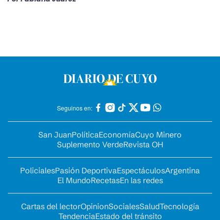
Seguinos en:
San Juan
Política
Economía
Cuyo Minero
Suplemento Verde
Revista OH
Policiales
Pasión Deportiva
Espectáculos
Argentina
El Mundo
Recetas
En las redes
Cartas del lector
Opinion
Sociales
Salud
Tecnología
Tendencia
Estado del tránsito