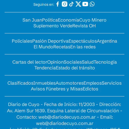
Seguinos en:
San Juan
Política
Economía
Cuyo Minero
Suplemento Verde
Revista OH
Policiales
Pasión Deportiva
Espectáculos
Argentina
El Mundo
Recetas
En las redes
Cartas del lector
Opinion
Sociales
Salud
Tecnología
Tendencia
Estado del tránsito
Clasificados
Inmuebles
Automotores
Empleos
Servicios
Avisos Fúnebres y Misas
Edictos
Diario de Cuyo - Fecha de Inicio: 11/2003 - Dirección:
Av. Alem Sur 1639. Esquina Lateral de Circunvalación -
Contacto:
web@diariodecuyo.com.ar
- Email:
web@diariodecuyo.com.ar