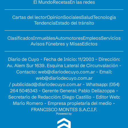
El Mundo
Recetas
En las redes
Cartas del lector
Opinion
Sociales
Salud
Tecnología
Tendencia
Estado del tránsito
Clasificados
Inmuebles
Automotores
Empleos
Servicios
Avisos Fúnebres y Misas
Edictos
Diario de Cuyo - Fecha de Inicio: 11/2003 - Dirección:
Av. Alem Sur 1639. Esquina Lateral de Circunvalación -
Contacto:
web@diariodecuyo.com.ar
- Email:
web@diariodecuyo.com.ar
/
publicidad@diariodecuyo.com.ar
-
Whatsapp: (054)
264 5045343 - Gerente General: Pablo Dellazoppa -
Secretario de Redacción: Diego Castillo - Editor Web:
Mario Romero - Empresa propietaria del medio -
FRANCISCO MONTES S.A.C.I.F.