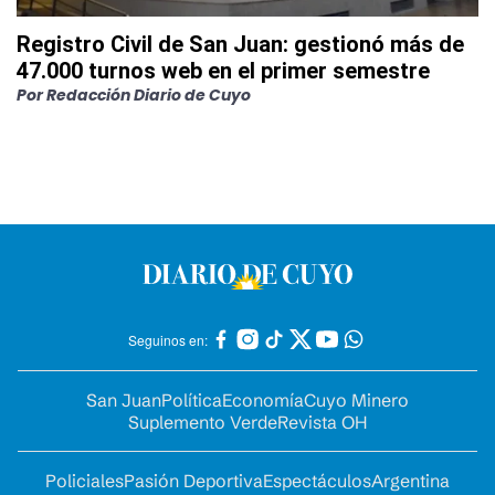
Registro Civil de San Juan: gestionó más de
47.000 turnos web en el primer semestre
Por
Redacción Diario de Cuyo
Seguinos en:
San Juan
Política
Economía
Cuyo Minero
Suplemento Verde
Revista OH
Policiales
Pasión Deportiva
Espectáculos
Argentina