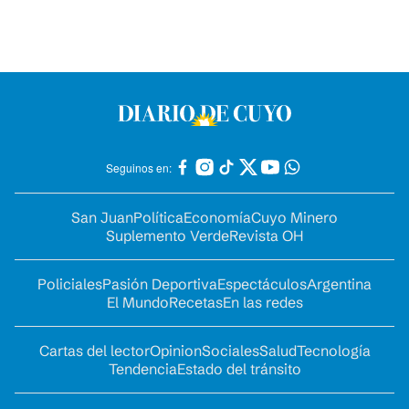
Seguinos en:
San Juan
Política
Economía
Cuyo Minero
Suplemento Verde
Revista OH
Policiales
Pasión Deportiva
Espectáculos
Argentina
El Mundo
Recetas
En las redes
Cartas del lector
Opinion
Sociales
Salud
Tecnología
Tendencia
Estado del tránsito