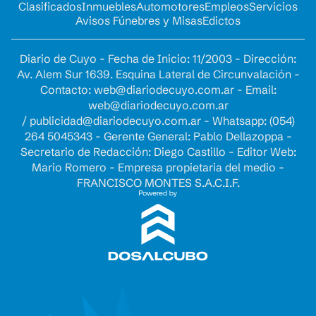
Clasificados
Inmuebles
Automotores
Empleos
Servicios
Avisos Fúnebres y Misas
Edictos
Diario de Cuyo - Fecha de Inicio: 11/2003 - Dirección:
Av. Alem Sur 1639. Esquina Lateral de Circunvalación -
Contacto:
web@diariodecuyo.com.ar
- Email:
web@diariodecuyo.com.ar
/
publicidad@diariodecuyo.com.ar
-
Whatsapp: (054)
264 5045343 - Gerente General: Pablo Dellazoppa -
Secretario de Redacción: Diego Castillo - Editor Web:
Mario Romero - Empresa propietaria del medio -
FRANCISCO MONTES S.A.C.I.F.