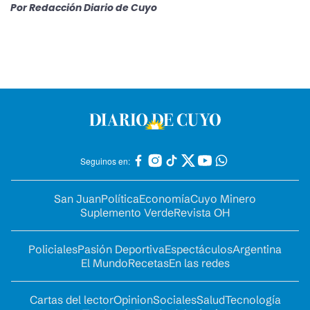
Por
Redacción Diario de Cuyo
Seguinos en:
San Juan
Política
Economía
Cuyo Minero
Suplemento Verde
Revista OH
Policiales
Pasión Deportiva
Espectáculos
Argentina
El Mundo
Recetas
En las redes
Cartas del lector
Opinion
Sociales
Salud
Tecnología