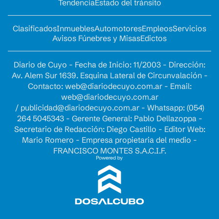
Tendencia
Estado del tránsito
Clasificados
Inmuebles
Automotores
Empleos
Servicios
Avisos Fúnebres y Misas
Edictos
Diario de Cuyo - Fecha de Inicio: 11/2003 - Dirección:
Av. Alem Sur 1639. Esquina Lateral de Circunvalación -
Contacto:
web@diariodecuyo.com.ar
- Email:
web@diariodecuyo.com.ar
/
publicidad@diariodecuyo.com.ar
-
Whatsapp: (054)
264 5045343 - Gerente General: Pablo Dellazoppa -
Secretario de Redacción: Diego Castillo - Editor Web:
Mario Romero - Empresa propietaria del medio -
FRANCISCO MONTES S.A.C.I.F.