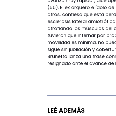
avanzó muy rápido”, dice ape
(55). El ex arquero e ídolo de 
otros, confiesa que está perd
esclerosis lateral amiotrófi
atrofiando los músculos del c
tuvieron que internar por pro
movilidad es mínima, no pue
sigue sin jubilación y cobert
Brunetto lanza una frase c
resignado ante el avance de 
LEÉ ADEMÁS