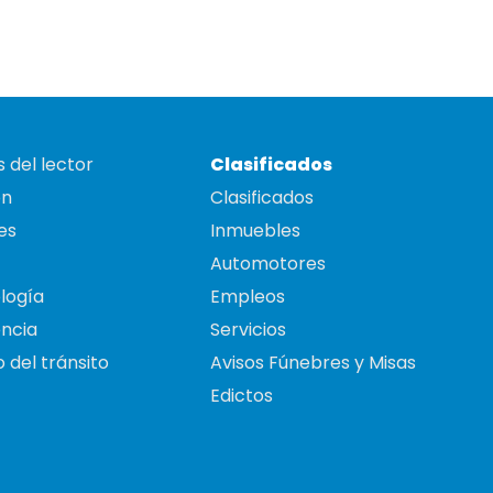
 del lector
Clasificados
on
Clasificados
es
Inmuebles
Automotores
logía
Empleos
ncia
Servicios
 del tránsito
Avisos Fúnebres y Misas
Edictos