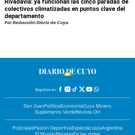
Rivadavia: ya funcionan las cinco paradas de
colectivos climatizadas en puntos clave del
departamento
Por
Redacción Diario de Cuyo
Seguinos en:
San Juan
Política
Economía
Cuyo Minero
Suplemento Verde
Revista OH
Policiales
Pasión Deportiva
Espectáculos
Argentina
El Mundo
Recetas
En las redes