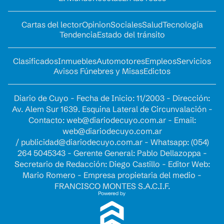
Cartas del lector
Opinion
Sociales
Salud
Tecnología
Tendencia
Estado del tránsito
Clasificados
Inmuebles
Automotores
Empleos
Servicios
Avisos Fúnebres y Misas
Edictos
Diario de Cuyo - Fecha de Inicio: 11/2003 - Dirección:
Av. Alem Sur 1639. Esquina Lateral de Circunvalación -
Contacto:
web@diariodecuyo.com.ar
- Email:
web@diariodecuyo.com.ar
/
publicidad@diariodecuyo.com.ar
-
Whatsapp: (054)
264 5045343 - Gerente General: Pablo Dellazoppa -
Secretario de Redacción: Diego Castillo - Editor Web:
Mario Romero - Empresa propietaria del medio -
FRANCISCO MONTES S.A.C.I.F.