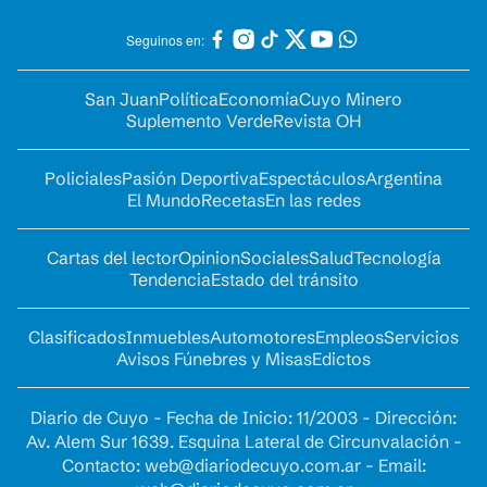
Seguinos en:
San Juan
Política
Economía
Cuyo Minero
Suplemento Verde
Revista OH
Policiales
Pasión Deportiva
Espectáculos
Argentina
El Mundo
Recetas
En las redes
Cartas del lector
Opinion
Sociales
Salud
Tecnología
Tendencia
Estado del tránsito
Clasificados
Inmuebles
Automotores
Empleos
Servicios
Avisos Fúnebres y Misas
Edictos
Diario de Cuyo - Fecha de Inicio: 11/2003 - Dirección:
Av. Alem Sur 1639. Esquina Lateral de Circunvalación -
Contacto:
web@diariodecuyo.com.ar
- Email: