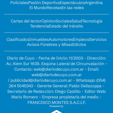
Policiales
Pasión Deportiva
Espectáculos
Argentina
El Mundo
Recetas
En las redes
Cartas del lector
Opinion
Sociales
Salud
Tecnología
Tendencia
Estado del tránsito
Clasificados
Inmuebles
Automotores
Empleos
Servicios
Avisos Fúnebres y Misas
Edictos
Diario de Cuyo - Fecha de Inicio: 11/2003 - Dirección:
Av. Alem Sur 1639. Esquina Lateral de Circunvalación -
Contacto:
web@diariodecuyo.com.ar
- Email:
web@diariodecuyo.com.ar
/
publicidad@diariodecuyo.com.ar
-
Whatsapp: (054)
264 5045343 - Gerente General: Pablo Dellazoppa -
Secretario de Redacción: Diego Castillo - Editor Web:
Mario Romero - Empresa propietaria del medio -
FRANCISCO MONTES S.A.C.I.F.