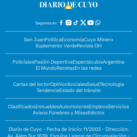
Seguinos en:
San Juan
Política
Economía
Cuyo Minero
Suplemento Verde
Revista OH
Policiales
Pasión Deportiva
Espectáculos
Argentina
El Mundo
Recetas
En las redes
Cartas del lector
Opinion
Sociales
Salud
Tecnología
Tendencia
Estado del tránsito
Clasificados
Inmuebles
Automotores
Empleos
Servicios
Avisos Fúnebres y Misas
Edictos
Diario de Cuyo - Fecha de Inicio: 11/2003 - Dirección:
Av. Alem Sur 1639. Esquina Lateral de Circunvalación -