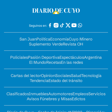
Seguinos en:
San Juan
Política
Economía
Cuyo Minero
Suplemento Verde
Revista OH
Policiales
Pasión Deportiva
Espectáculos
Argentina
El Mundo
Recetas
En las redes
Cartas del lector
Opinion
Sociales
Salud
Tecnología
Tendencia
Estado del tránsito
Clasificados
Inmuebles
Automotores
Empleos
Servicios
Avisos Fúnebres y Misas
Edictos