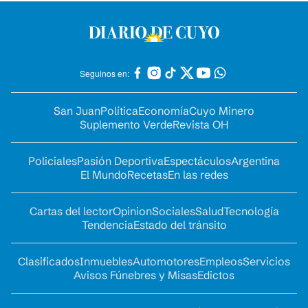
Seguinos en:
San Juan
Política
Economía
Cuyo Minero
Suplemento Verde
Revista OH
Policiales
Pasión Deportiva
Espectáculos
Argentina
El Mundo
Recetas
En las redes
Cartas del lector
Opinion
Sociales
Salud
Tecnología
Tendencia
Estado del tránsito
Clasificados
Inmuebles
Automotores
Empleos
Servicios
Avisos Fúnebres y Misas
Edictos