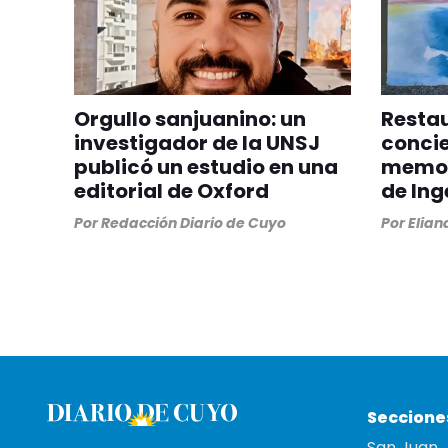
Orgullo sanjuanino: un
Restau
investigador de la UNSJ
concie
publicó un estudio en una
memori
editorial de Oxford
de Ing
Por
Redacción Diario de Cuyo
Por
Elia
Seccione
San Juan