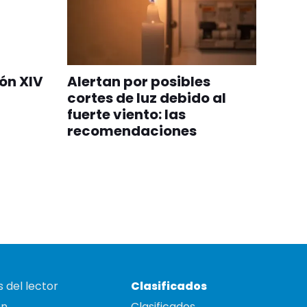
eón XIV
Alertan por posibles
cortes de luz debido al
fuerte viento: las
recomendaciones
 del lector
Clasificados
on
Clasificados