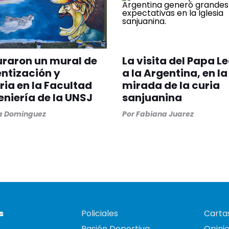
raron un mural de
La visita del Papa L
ntización y
a la Argentina, en la
a en la Facultad
mirada de la curia
eniería de la UNSJ
sanjuanina
na Dominguez
Por
Fabiana Juarez
s
Policiales
Cartas
Pasión Deportiva
Opini