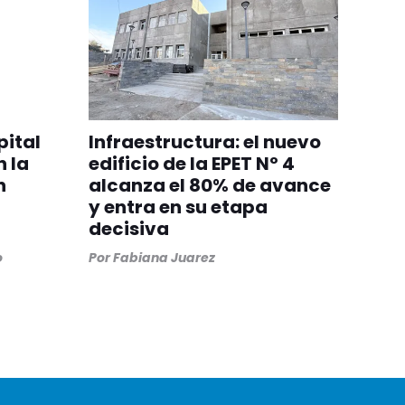
pital
Infraestructura: el nuevo
n la
edificio de la EPET Nº 4
n
alcanza el 80% de avance
y entra en su etapa
decisiva
o
Por
Fabiana Juarez