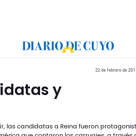
22 de febrero de 201
idatas y
r, las candidatas a Reina fueron protagonis
américa que contaron los carruajes, a través 