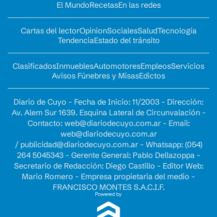
El Mundo
Recetas
En las redes
Cartas del lector
Opinion
Sociales
Salud
Tecnología
Tendencia
Estado del tránsito
Clasificados
Inmuebles
Automotores
Empleos
Servicios
Avisos Fúnebres y Misas
Edictos
Diario de Cuyo - Fecha de Inicio: 11/2003 - Dirección:
Av. Alem Sur 1639. Esquina Lateral de Circunvalación -
Contacto:
web@diariodecuyo.com.ar
- Email:
web@diariodecuyo.com.ar
/
publicidad@diariodecuyo.com.ar
-
Whatsapp: (054)
264 5045343 - Gerente General: Pablo Dellazoppa -
Secretario de Redacción: Diego Castillo - Editor Web:
Mario Romero - Empresa propietaria del medio -
FRANCISCO MONTES S.A.C.I.F.