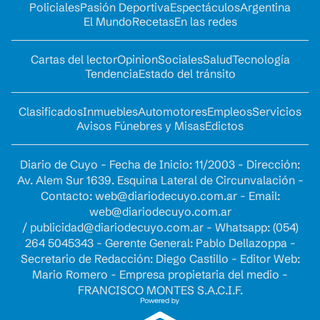
Policiales
Pasión Deportiva
Espectáculos
Argentina
El Mundo
Recetas
En las redes
Cartas del lector
Opinion
Sociales
Salud
Tecnología
Tendencia
Estado del tránsito
Clasificados
Inmuebles
Automotores
Empleos
Servicios
Avisos Fúnebres y Misas
Edictos
Diario de Cuyo - Fecha de Inicio: 11/2003 - Dirección:
Av. Alem Sur 1639. Esquina Lateral de Circunvalación -
Contacto:
web@diariodecuyo.com.ar
- Email:
web@diariodecuyo.com.ar
/
publicidad@diariodecuyo.com.ar
-
Whatsapp: (054)
264 5045343 - Gerente General: Pablo Dellazoppa -
Secretario de Redacción: Diego Castillo - Editor Web:
Mario Romero - Empresa propietaria del medio -
FRANCISCO MONTES S.A.C.I.F.