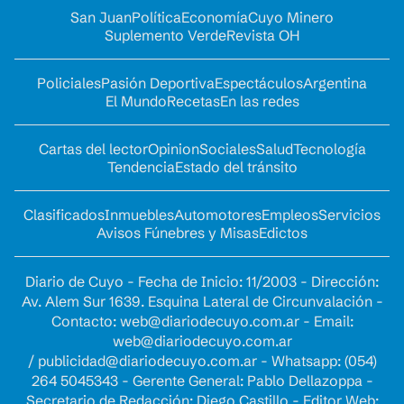
San Juan
Política
Economía
Cuyo Minero
Suplemento Verde
Revista OH
Policiales
Pasión Deportiva
Espectáculos
Argentina
El Mundo
Recetas
En las redes
Cartas del lector
Opinion
Sociales
Salud
Tecnología
Tendencia
Estado del tránsito
Clasificados
Inmuebles
Automotores
Empleos
Servicios
Avisos Fúnebres y Misas
Edictos
Diario de Cuyo - Fecha de Inicio: 11/2003 - Dirección:
Av. Alem Sur 1639. Esquina Lateral de Circunvalación -
Contacto:
web@diariodecuyo.com.ar
- Email:
web@diariodecuyo.com.ar
/
publicidad@diariodecuyo.com.ar
-
Whatsapp: (054)
264 5045343 - Gerente General: Pablo Dellazoppa -
Secretario de Redacción: Diego Castillo - Editor Web: