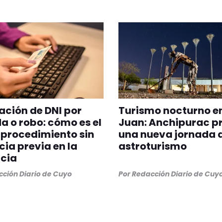
ción de DNI por
Turismo nocturno e
a o robo: cómo es el
Juan: Anchipurac p
procedimiento sin
una nueva jornada 
ia previa en la
astroturismo
cia
ción Diario de Cuyo
Por
Redacción Diario de Cuy