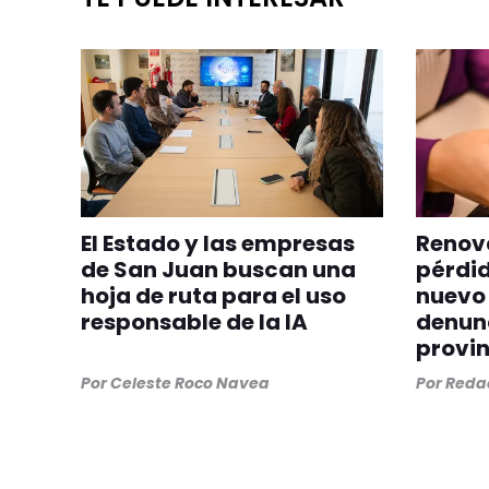
El Estado y las empresas
Renova
de San Juan buscan una
pérdid
hoja de ruta para el uso
nuevo 
responsable de la IA
denunc
provin
Por
Celeste Roco Navea
Por
Redac