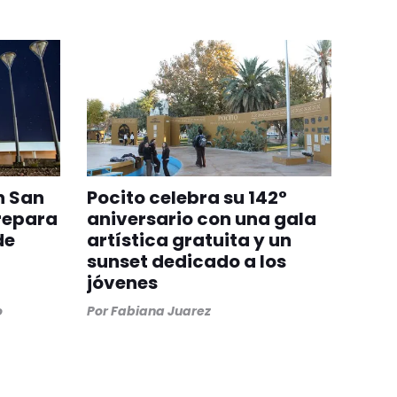
n San
Pocito celebra su 142°
repara
aniversario con una gala
de
artística gratuita y un
sunset dedicado a los
jóvenes
o
Por
Fabiana Juarez