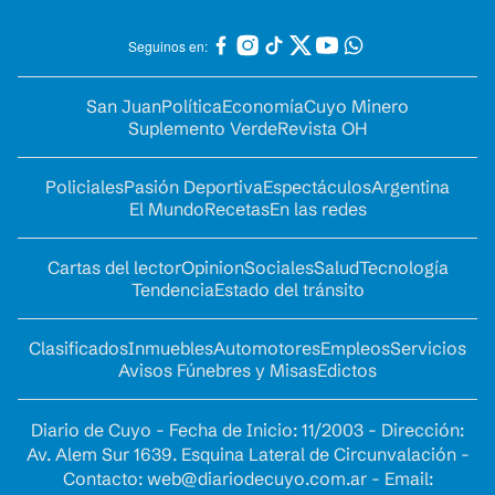
Seguinos en:
San Juan
Política
Economía
Cuyo Minero
Suplemento Verde
Revista OH
Policiales
Pasión Deportiva
Espectáculos
Argentina
El Mundo
Recetas
En las redes
Cartas del lector
Opinion
Sociales
Salud
Tecnología
Tendencia
Estado del tránsito
Clasificados
Inmuebles
Automotores
Empleos
Servicios
Avisos Fúnebres y Misas
Edictos
Diario de Cuyo - Fecha de Inicio: 11/2003 - Dirección:
Av. Alem Sur 1639. Esquina Lateral de Circunvalación -
Contacto:
web@diariodecuyo.com.ar
- Email: