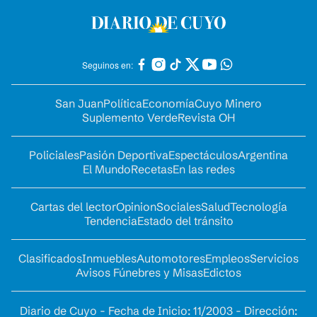
Seguinos en:
San Juan
Política
Economía
Cuyo Minero
Suplemento Verde
Revista OH
Policiales
Pasión Deportiva
Espectáculos
Argentina
El Mundo
Recetas
En las redes
Cartas del lector
Opinion
Sociales
Salud
Tecnología
Tendencia
Estado del tránsito
Clasificados
Inmuebles
Automotores
Empleos
Servicios
Avisos Fúnebres y Misas
Edictos
Diario de Cuyo - Fecha de Inicio: 11/2003 - Dirección: